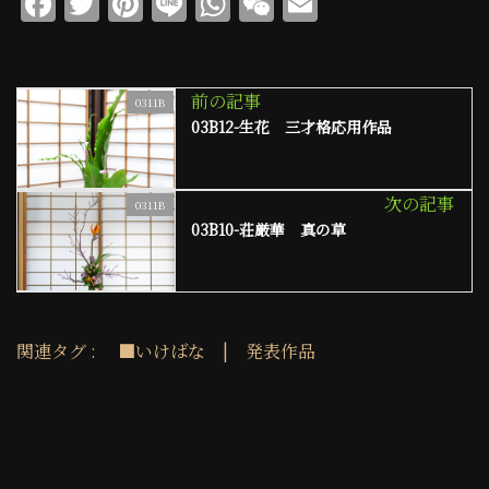
F
T
Pi
Li
W
W
E
a
w
n
n
h
e
m
c
it
te
e
at
C
ai
e
te
re
s
h
l
前の記事
0311B
03B12-生花 三才格応用作品
b
r
st
A
at
o
p
o
p
次の記事
0311B
03B10-荘厳華 真の草
k
関連タグ :
■いけばな
|
発表作品