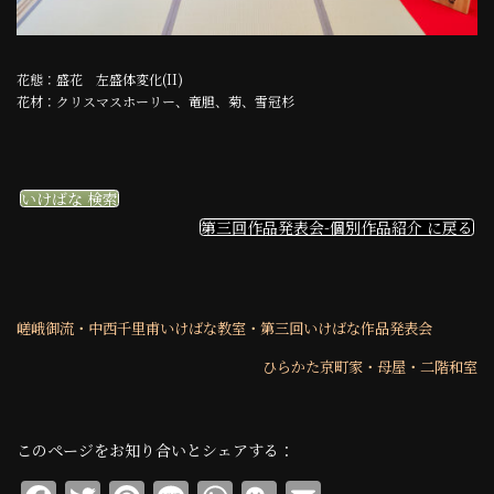
花態：盛花 左盛体変化(II)
花材：クリスマスホーリー、竜胆、菊、雪冠杉
いけばな 検索
第三回作品発表会-個別作品紹介 に戻る
嵯峨御流・中西千里甫いけばな教室・第三回いけばな作品発表会
ひらかた京町家・母屋・二階和室
このページをお知り合いとシェアする：