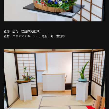
花態：盛花 左盛体変化(II)
花材：クリスマスホーリー、竜胆、菊、雪冠杉