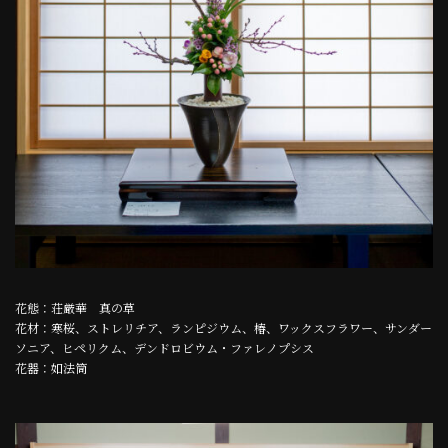
花態：荘厳華 真の草
花材：寒桜、ストレリチア、ランピジウム、椿、ワックスフラワー、サンダー
ソニア、ヒペリクム、デンドロビウム・ファレノプシス
花器：如法筒