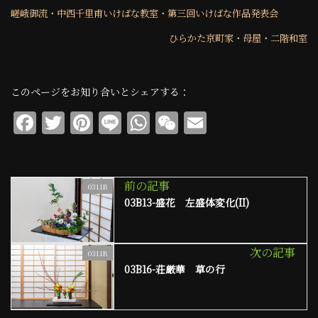
嵯峨御流・中西千里甫いけばな教室・第三回いけばな作品発表会
ひらかた京町家・母屋・二階和室
このページをお知り合いとシェアする：
F
T
Pi
Li
W
W
E
a
w
n
n
h
e
m
c
it
te
e
at
C
ai
e
te
re
s
h
l
前の記事
0311B
03B13-盛花 左盛体変化(II)
b
r
st
A
at
o
p
o
p
次の記事
0311B
03B16-荘厳華 草の行
k