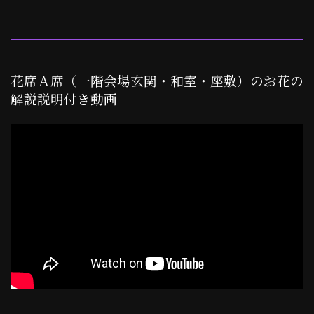
花席Ａ席（一階会場玄関・和室・座敷）のお花の
解説説明付き動画