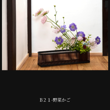
B２１-野菜かご