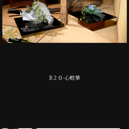
B２０-心粧華