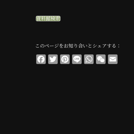
資料館検索
このページをお知り合いとシェアする：
F
T
Pi
Li
W
W
E
a
w
n
n
h
e
m
c
it
te
e
at
C
ai
e
te
re
s
h
l
b
r
st
A
at
o
p
o
p
k