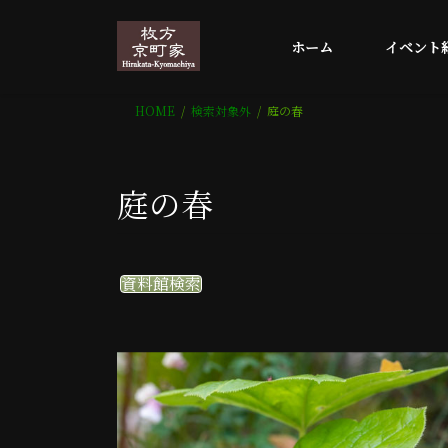
コ
ナ
ン
ビ
ホーム
イベント
テ
ゲ
ン
ー
ツ
シ
HOME
検索対象外
庭の春
へ
ョ
ス
ン
キ
に
庭の春
ッ
移
プ
動
資料館検索