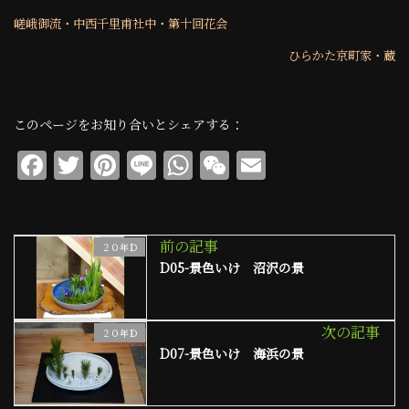
嵯峨御流・中西千里甫社中・第十回花会
ひらかた京町家・蔵
このページをお知り合いとシェアする：
F
T
Pi
Li
W
W
E
a
w
n
n
h
e
m
c
it
te
e
at
C
ai
e
te
re
s
h
l
前の記事
２０年Ｄ
D05-景色いけ 沼沢の景
b
r
st
A
at
o
p
o
p
次の記事
２０年Ｄ
D07-景色いけ 海浜の景
k