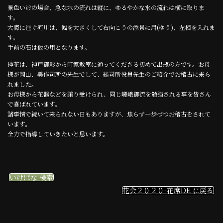
景色いけの場合、急な水の流れは縦に、ゆるやかな水の流れは横に取りま
す。
大海に注ぐ河川は、幅を大きくして右向こうの添景に用(ゆう)、左相を入れま
す。
手前の石は仮の用となります。
挿花は、神戸御影から町家教室に通ってくださる初めて出瓶の方です。お母
様が岡山、美作司所の先生でして、総司所役員先生のご紹介でお稽古に来ら
れました。
お母様から花器などを譲り受けられ、同じ嵯峨御流を勉強される事を皆さん
で喜ばれています。
諸事情で続いて来られない日もありますが、焦らず一歩づつお稽古をされて
います。
全力で指導していきたいと思います。
いけばな 検索
花会２０２０-花席DE に戻る