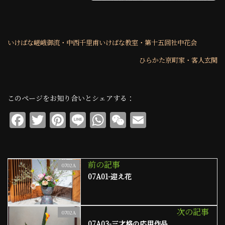
いけばな嵯峨御流・中西千里甫いけばな教室・第十五回
社中花会
ひらかた京町家・客人玄関
このページをお知り合いとシェアする：
F
T
Pi
Li
W
W
E
a
w
n
n
h
e
m
c
it
te
e
at
C
ai
e
te
re
s
h
l
前の記事
0702A
07A01-迎え花
b
r
st
A
at
o
p
o
p
次の記事
0702A
07A03-三才格の応用作品