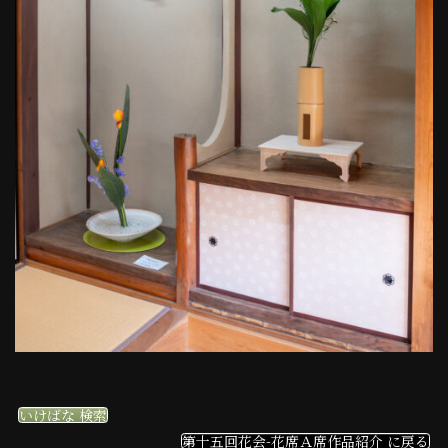
いけばな 検索
第十五回花会-花席Ａ席作品紹介 に戻る