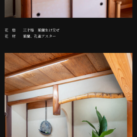
花 態 三才格 葉蘭生け交ぜ
花 材 葉蘭、孔雀アスター