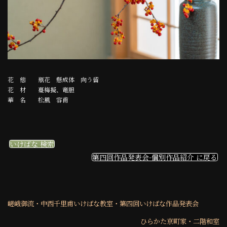
花 態 瓶花 懸成体 向う留
花 材 蔓梅擬、竜胆
華 名 松風 容甫
いけばな 検索
第四回作品発表会-個別作品紹介 に戻る
嵯峨御流・中西千里甫いけばな教室・第四回いけばな作品発表会
ひらかた京町家・二階和室