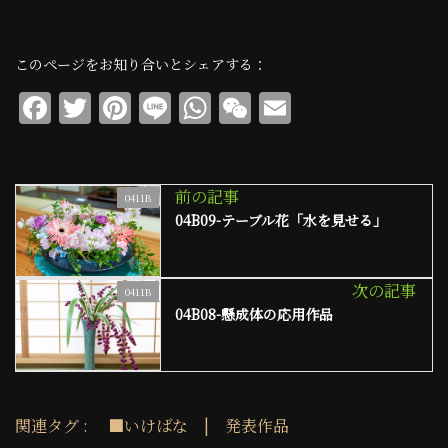
このページをお知り合いとシェアする：
F
T
Pi
Li
W
W
E
a
w
n
n
h
e
m
c
it
te
e
at
C
ai
e
te
re
s
h
l
前の記事
0411B
04B09-テーブル花「水を見せる」
b
r
st
A
at
o
p
o
p
次の記事
0411B
04B08-懸成体の応用作品
k
関連タグ :
■いけばな
|
発表作品