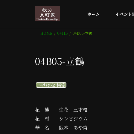
コ
ナ
ン
ビ
ホーム
イベント
テ
ゲ
ン
ー
ツ
シ
HOME
0411B
04B05-立鶴
へ
ョ
ス
ン
キ
に
04B05-立鶴
ッ
移
プ
動
いけばな 検索
花 態 生花 三才格
花 材 シンピジウム
華 名 阪本 あや甫