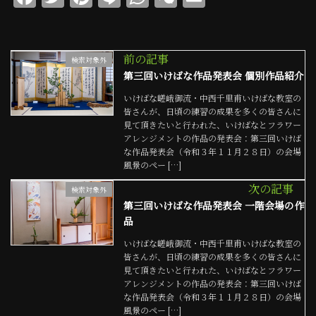
a
w
n
n
h
e
m
c
it
te
e
at
C
ai
e
te
re
s
h
l
前の記事
検索対象外
第三回いけばな作品発表会 個別作品紹介
b
r
st
A
at
いけばな嵯峨御流・中西千里甫いけばな教室の
o
p
皆さんが、日頃の練習の成果を多くの皆さんに
o
p
見て頂きたいと行われた、いけばなとフラワー
アレンジメントの作品の発表会：第三回いけば
k
な作品発表会（令和３年１１月２８日）の会場
風景のペー […]
次の記事
検索対象外
第三回いけばな作品発表会 一階会場の作
品
いけばな嵯峨御流・中西千里甫いけばな教室の
皆さんが、日頃の練習の成果を多くの皆さんに
見て頂きたいと行われた、いけばなとフラワー
アレンジメントの作品の発表会：第三回いけば
な作品発表会（令和３年１１月２８日）の会場
風景のペー […]