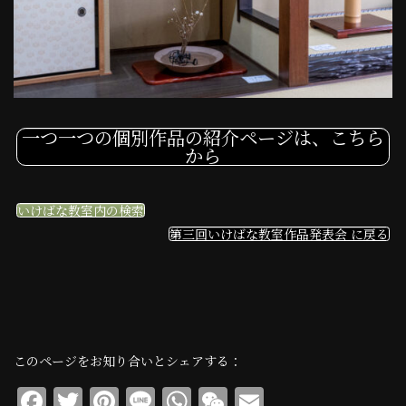
一つ一つの個別作品の紹介ページは、こちら
から
いけばな教室内の検索
第三回いけばな教室作品発表会 に戻る
このページをお知り合いとシェアする：
F
T
Pi
Li
W
W
E