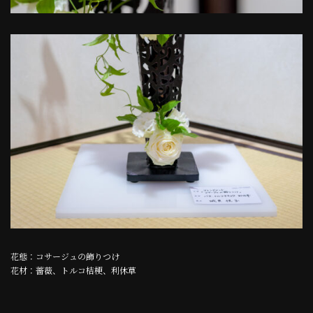
花態：コサージュの飾りつけ
花材：薔薇、トルコ桔梗、利休草