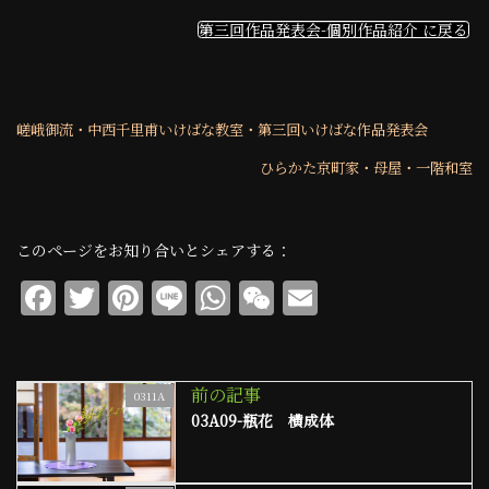
第三回作品発表会-個別作品紹介 に戻る
嵯峨御流・中西千里甫いけばな教室・第三回いけばな作品発表会
ひらかた京町家・母屋・一階和室
このページをお知り合いとシェアする：
F
T
Pi
Li
W
W
E
a
w
n
n
h
e
m
c
it
te
e
at
C
ai
e
te
re
s
h
l
前の記事
0311A
03A09-瓶花 横成体
b
r
st
A
at
o
p