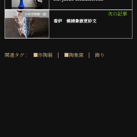
o
p
o
p
次の記事
20年作陶展一階
香炉 焼締象嵌更紗文
k
関連タグ :
■作陶展
|
■陶象窯
|
飾り