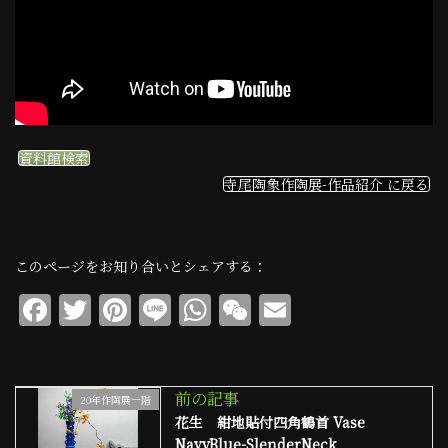
資料館検索
寺尾陶象作陶展-作品紹介 に戻る
このページをお知り合いとシェアする：
F
T
Pi
Li
W
W
E
a
w
n
n
h
e
m
c
it
te
e
at
C
ai
e
te
re
s
h
l
前の記事
20年作陶展一階
花生 紺地貼付四角鶴首 Vase
b
r
st
A
at
NavyBlue-SlenderNeck