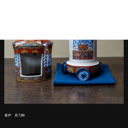
香炉 長刀鉾