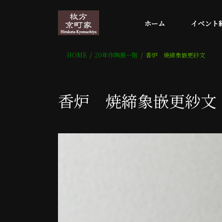
コ
ナ
ン
ビ
ホーム
イベント
テ
ゲ
ン
ー
ツ
シ
HOME
20年作陶展一階
香炉 焼締象嵌更紗文
へ
ョ
ス
ン
キ
に
香炉 焼締象嵌更紗文
ッ
移
プ
動