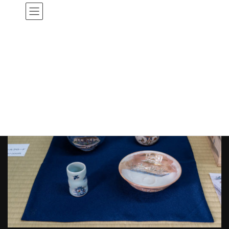
コ
ナ
ン
ビ
テ
ゲ
HOME
20年作陶展一階
茶箱一式 シルクロード
ン
ー
ツ
シ
へ
ョ
茶箱一式 シルクロード
ス
ン
キ
に
ッ
移
プ
動