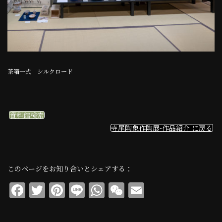
茶箱一式 シルクロード
資料館検索
寺尾陶象作陶展-作品紹介 に戻る
このページをお知り合いとシェアする：
F
T
Pi
Li
W
W
E
a
w
n
n
h
e
m