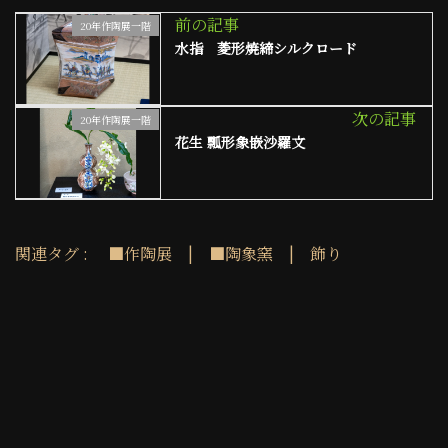
c
it
te
e
at
C
ai
e
te
re
s
h
l
前の記事
20年作陶展一階
水指 菱形焼締シルクロード
b
r
st
A
at
o
p
o
p
次の記事
20年作陶展一階
花生 瓢形象嵌沙羅文
k
関連タグ :
■作陶展
|
■陶象窯
|
飾り